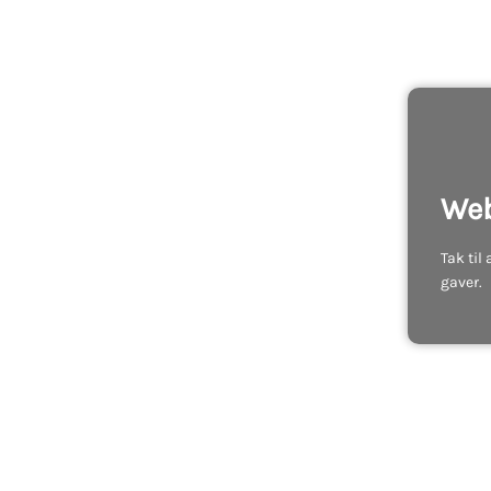
Web
Tak til
gaver.